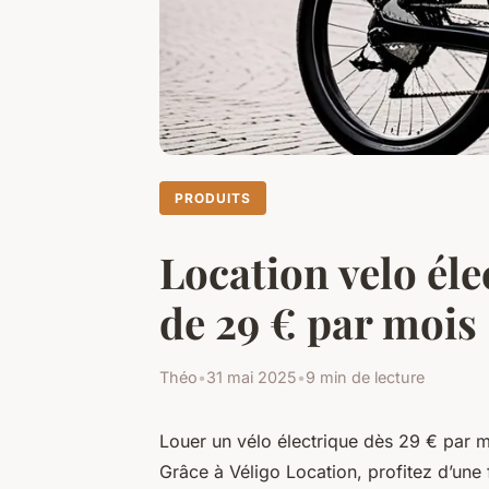
PRODUITS
Location velo élec
de 29 € par mois
Théo
•
31 mai 2025
•
9 min de lecture
Louer un vélo électrique dès 29 € par m
Grâce à Véligo Location, profitez d’une