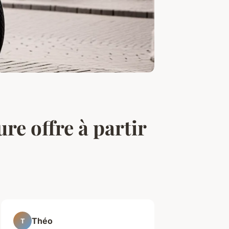
ure offre à partir
Théo
T