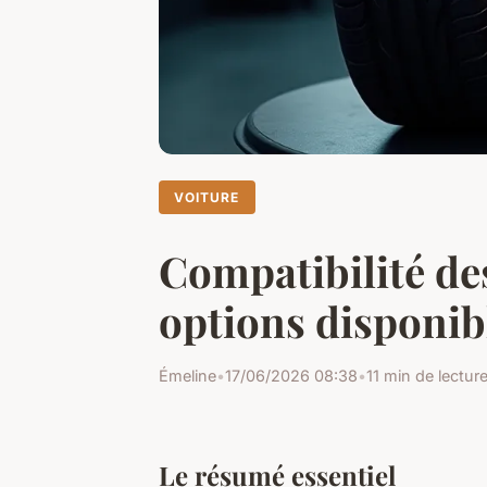
VOITURE
Compatibilité de
options disponib
Émeline
•
17/06/2026 08:38
•
11 min de lectur
Le résumé essentiel