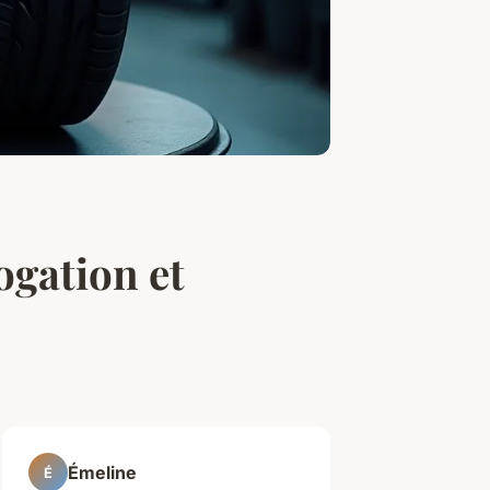
ogation et
Émeline
É