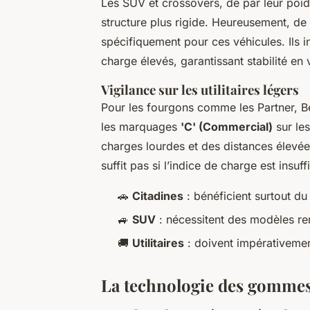
Les SUV et crossovers, de par leur poids
structure plus rigide. Heureusement, d
spécifiquement pour ces véhicules. Ils i
charge élevés, garantissant stabilité en
Vigilance sur les utilitaires légers
Pour les fourgons comme les Partner, Ber
les marquages
'C' (Commercial)
sur le
charges lourdes et des distances élev
suffit pas si l’indice de charge est insuff
🚗
Citadines
: bénéficient surtout du
🚙
SUV
: nécessitent des modèles ren
🚚
Utilitaires
: doivent impérativemen
La technologie des gomme