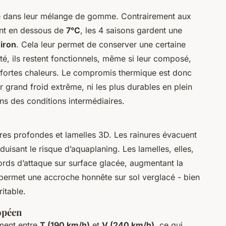
de dans leur mélange de gomme. Contrairement aux
ent en dessous de
7°C
, les 4 saisons gardent une
iron
. Cela leur permet de conserver une certaine
té, ils restent fonctionnels, même si leur composé,
s fortes chaleurs. Le compromis thermique est donc
r grand froid extrême, ni les plus durables en plein
ns des conditions intermédiaires.
es profondes et lamelles 3D. Les rainures évacuent
duisant le risque d’aquaplaning. Les lamelles, elles,
ds d’attaque sur surface glacée, augmentant la
permet une accroche honnête sur sol verglacé - bien
ritable.
ropéen
ement entre
T (190 km/h)
et
V (240 km/h)
, ce qui